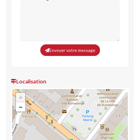
Envoyer votre message
Localisation
+
−