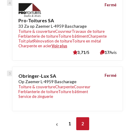
Fermé
Pro-Toitures SA
33 Za op Zaemer L-4959 Bascharage
Toiture & couverture
Couvreur
Travaux de toiture
Ferblanterie de toiture
Toiture bâtiment
Charpente
Toit plat
Rénovation de toiture
Toiture en métal
Charpente en acier
Voir plus
3,71/5
17
Avis
Obringer-Lux SA
Fermé
Op Zaemer L-4959 Bascharage
Toiture & couverture
Charpente
Couvreur
Ferblanterie de toiture
Toiture bâtiment
Service de zinguerie
‹
1
2