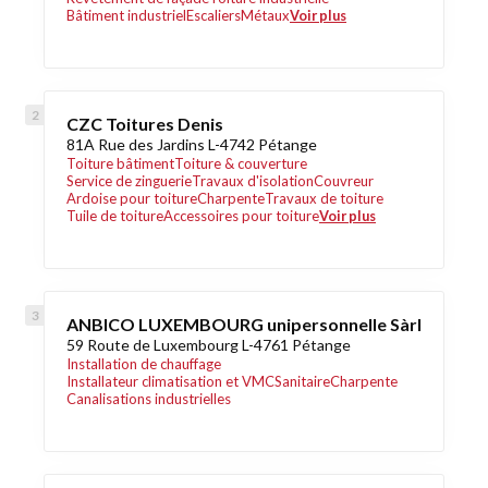
Bâtiment industriel
Escaliers
Métaux
Voir plus
CZC Toitures Denis
81A Rue des Jardins L-4742 Pétange
Toiture bâtiment
Toiture & couverture
Service de zinguerie
Travaux d'isolation
Couvreur
Ardoise pour toiture
Charpente
Travaux de toiture
Tuile de toiture
Accessoires pour toiture
Voir plus
ANBICO LUXEMBOURG unipersonnelle Sàrl
59 Route de Luxembourg L-4761 Pétange
Installation de chauffage
Installateur climatisation et VMC
Sanitaire
Charpente
Canalisations industrielles