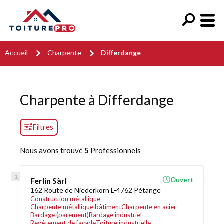
Accueil
Charpente
Differdange
Charpente à Differdange
Filtres
Nous avons trouvé
5
Professionnels
Ferlin Sàrl
Ouvert
162 Route de Niederkorn L-4762 Pétange
Construction métallique
Charpente métallique bâtiment
Charpente en acier
Bardage (parement)
Bardage industriel
Revêtement de façade
Toiture industrielle