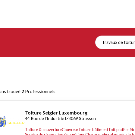
Travaux de toitu
ons trouvé
2
Professionnels
Toiture Seigler Luxembourg
44 Rue de l'Industrie L-8069 Strassen
Toiture & couverture
Couvreur
Toiture bâtiment
Toit plat
Fenêtr
Service de rénovation énergétique
Charpente
Ferblanterie de t