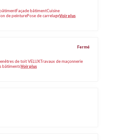
 bâtiment
Façade bâtiment
Cuisine
ion de peinture
Pose de carrelage
Voir plus
Fermé
enêtres de toit VELUX
Travaux de maçonnerie
s bâtiments
Voir plus