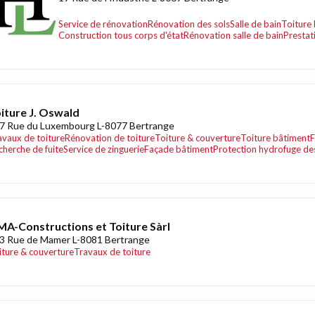
Service de rénovation
Rénovation des sols
Salle de bain
Toiture
Construction tous corps d'état
Rénovation salle de bain
Prestat
iture J. Oswald
7 Rue du Luxembourg L-8077 Bertrange
avaux de toiture
Rénovation de toiture
Toiture & couverture
Toiture bâtiment
F
cherche de fuite
Service de zinguerie
Façade bâtiment
Protection hydrofuge de
A-Constructions et Toiture Sàrl
3 Rue de Mamer L-8081 Bertrange
iture & couverture
Travaux de toiture