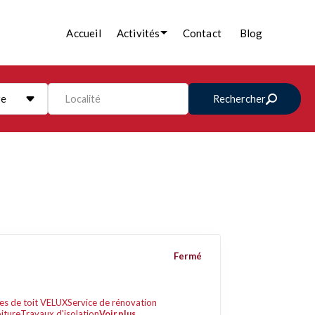
Accueil
Activités
Contact
Blog
re
Localité
Rechercher
Fermé
es de toit VELUX
Service de rénovation
oiture
Travaux d'isolation
Voir plus