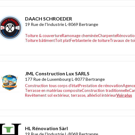
DAACH SCHROEDER
19 Rue de l'Industrie L-8069 Bertrange
Toiture & couverture
Ramonage cheminée
Charpente
Rénovation
Toiture bâtiment
Toit plat
Ferblanterie de toiture
Travaux de to
JML Construction Lux SARLS
177 Rue de Luxembourg L-8077 Bertrange
Construction tous corps d'état
Prestation de rénovation
Agence
Terrasse en matériau composite
Construction traditionnelle
Car
Revêtement sol extérieur, terrasse, allée
Sol intérieur
Voir plus
HL Rénovation Sàrl
19 Rue de l'Industrie L-8069 Bertrange