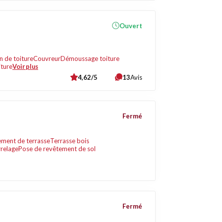
Ouvert
 de toiture
Couvreur
Démoussage toiture
iture
Voir plus
4,62/5
13
Avis
Fermé
ment de terrasse
Terrasse bois
relage
Pose de revêtement de sol
Fermé