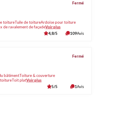
Fermé
e toiture
Tuile de toiture
Ardoise pour toiture
x de ravalement de façade
Voir plus
4,8/5
109
Avis
Fermé
du bâtiment
Toiture & couverture
toiture
Toit plat
Voir plus
5/5
1
Avis