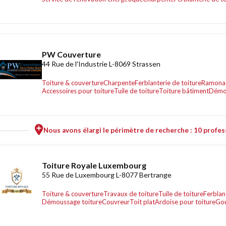
PW Couverture
44 Rue de l'Industrie L-8069 Strassen
Toiture & couverture
Charpente
Ferblanterie de toiture
Ramona
Accessoires pour toiture
Tuile de toiture
Toiture bâtiment
Démou
Nous avons élargi le périmètre de recherche : 10 profess
Toiture Royale Luxembourg
55 Rue de Luxembourg L-8077 Bertrange
Toiture & couverture
Travaux de toiture
Tuile de toiture
Ferblan
Démoussage toiture
Couvreur
Toit plat
Ardoise pour toiture
Gou