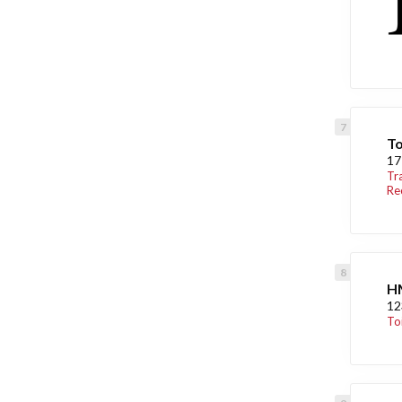
To
17
Tr
Re
HM
12
To