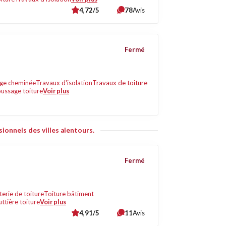
4,72/5
78
Avis
Fermé
ge cheminée
Travaux d'isolation
Travaux de toiture
ssage toiture
Voir plus
ionnels des villes alentours.
Fermé
terie de toiture
Toiture bâtiment
ttière toiture
Voir plus
4,91/5
11
Avis