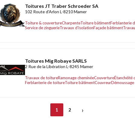
Toitures JT Traber Schroeder SA
102 Route d'Arlon L-8210 Mamer
Toiture & couverture
Charpente
Toiture bâtiment
Ferblanterie d
Service de zinguerie
Travaux d'isolation
Façade bâtiment
Travau
Toitures Mig Robaye SARLS
2 Rue de la Libération L-8245 Mamer
Travaux de toiture
Ramonage cheminée
Couverture
Étanchéité 
Ferblanterie de toiture
Toiture bâtiment
Couvreur
Démoussage 
›
1
2