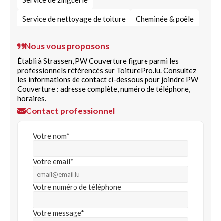
Service de zinguerie
Service de nettoyage de toiture
Cheminée & poêle
Travaux de menuiserie
Nous vous proposons
Service de nettoyage spécialisé
Établi à Strassen, PW Couverture figure parmi les
professionnels référencés sur ToiturePro.lu. Consultez
Étanchéité du bâtiment
Toit plat
les informations de contact ci-dessous pour joindre PW
Couverture : adresse complète, numéro de téléphone,
Assistance rapide dépannage
horaires.
Contact professionnel
Gaine de tubage pour cheminée
Fenêtres de toit VELUX
Votre nom*
Votre email*
Votre numéro de téléphone
Votre message*