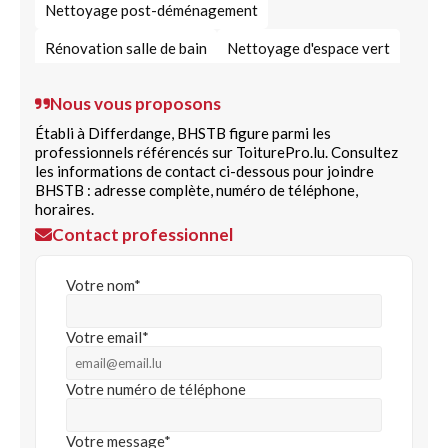
Nettoyage post-déménagement
Rénovation salle de bain
Nettoyage d'espace vert
Nettoyage industriel spécialisé
Nettoyage auto
Nous vous proposons
Service de nettoyage spécialisé
Établi à Differdange, BHSTB figure parmi les
professionnels référencés sur ToiturePro.lu. Consultez
Nettoyage de bureaux
Lavage de vitres
les informations de contact ci-dessous pour joindre
BHSTB : adresse complète, numéro de téléphone,
Service de nettoyage de toiture
horaires.
Contact professionnel
Service de rénovation
Prestation de rénovation
Rénovation maison
Société de nettoyage
Votre nom*
Prestation de peinture
Votre email*
Produit désinfectant pour locaux
Votre numéro de téléphone
Votre message*