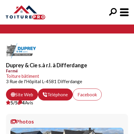
Duprey & Cie s.à r.l. à Differdange
Fermé
Toiture bâtiment
3 Rue de l'Hôpital L-4581 Differdange
Site Web
Téléphone
Facebook
5/5
4
Avis
Photos