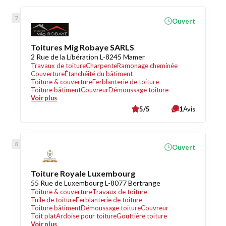
Ouvert
Toitures Mig Robaye SARLS
2 Rue de la Libération L-8245 Mamer
Travaux de toiture
Charpente
Ramonage cheminée
Couverture
Étanchéité du bâtiment
Toiture & couverture
Ferblanterie de toiture
Toiture bâtiment
Couvreur
Démoussage toiture
Voir plus
5/5
1
Avis
Ouvert
Toiture Royale Luxembourg
55 Rue de Luxembourg L-8077 Bertrange
Toiture & couverture
Travaux de toiture
Tuile de toiture
Ferblanterie de toiture
Toiture bâtiment
Démoussage toiture
Couvreur
Toit plat
Ardoise pour toiture
Gouttière toiture
Voir plus