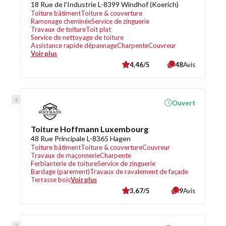
18 Rue de l'Industrie L-8399 Windhof (Koerich)
Toiture bâtiment
Toiture & couverture
Ramonage cheminée
Service de zinguerie
Travaux de toiture
Toit plat
Service de nettoyage de toiture
Assistance rapide dépannage
Charpente
Couvreur
Voir plus
4,46/5
48
Avis
Ouvert
Toiture Hoffmann Luxembourg
48 Rue Principale L-8365 Hagen
Toiture bâtiment
Toiture & couverture
Couvreur
Travaux de maçonnerie
Charpente
Ferblanterie de toiture
Service de zinguerie
Bardage (parement)
Travaux de ravalement de façade
Terrasse bois
Voir plus
3,67/5
9
Avis