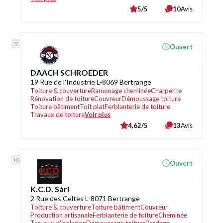
5/5
10
Avis
Ouvert
DAACH SCHROEDER
19 Rue de l'Industrie L-8069 Bertrange
Toiture & couverture
Ramonage cheminée
Charpente
Rénovation de toiture
Couvreur
Démoussage toiture
Toiture bâtiment
Toit plat
Ferblanterie de toiture
Travaux de toiture
Voir plus
4,62/5
13
Avis
Ouvert
K.C.D. Sàrl
2 Rue des Celtes L-8071 Bertrange
Toiture & couverture
Toiture bâtiment
Couvreur
Production artisanale
Ferblanterie de toiture
Cheminée