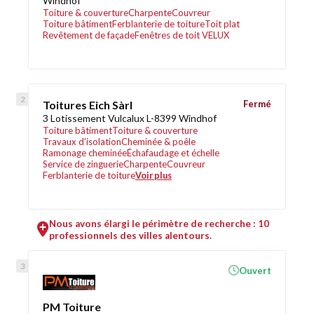
Windhof
Toiture & couverture
Charpente
Couvreur
Toiture bâtiment
Ferblanterie de toiture
Toit plat
Revêtement de façade
Fenêtres de toit VELUX
Toitures Eich Sàrl
Fermé
3 Lotissement Vulcalux L-8399 Windhof
Toiture bâtiment
Toiture & couverture
Travaux d'isolation
Cheminée & poêle
Ramonage cheminée
Échafaudage et échelle
Service de zinguerie
Charpente
Couvreur
Ferblanterie de toiture
Voir plus
Nous avons élargi le périmètre de recherche : 10
professionnels des villes alentours.
Ouvert
PM Toiture