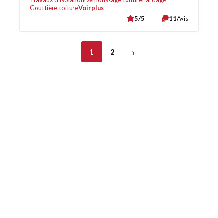
Travaux d'isolation
Démoussage toiture
Bardage
Gouttière toiture
Voir plus
5/5
11
Avis
›
1
2
Découvrez également
Maison.lu
Habiter.lu
Liens utiles
Contact
Mentions légales