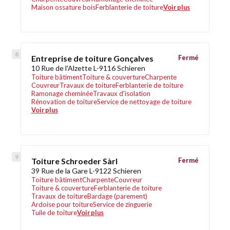
Maison ossature bois
Ferblanterie de toiture
Voir plus
Entreprise de toiture Gonçalves
Fermé
10 Rue de l'Alzette L-9116 Schieren
Toiture bâtiment
Toiture & couverture
Charpente
Couvreur
Travaux de toiture
Ferblanterie de toiture
Ramonage cheminée
Travaux d'isolation
Rénovation de toiture
Service de nettoyage de toiture
Voir plus
Toiture Schroeder Sàrl
Fermé
39 Rue de la Gare L-9122 Schieren
Toiture bâtiment
Charpente
Couvreur
Toiture & couverture
Ferblanterie de toiture
Travaux de toiture
Bardage (parement)
Ardoise pour toiture
Service de zinguerie
Tuile de toiture
Voir plus