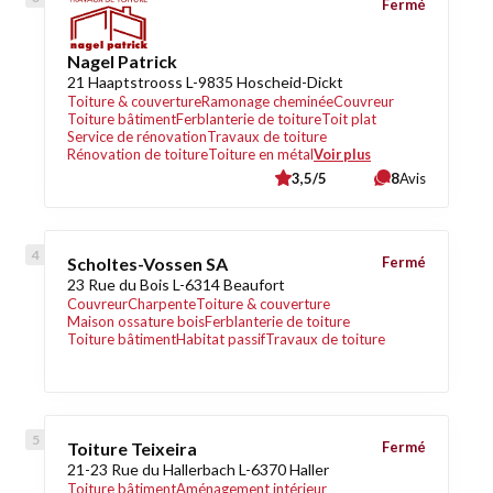
Fermé
Nagel Patrick
21 Haaptstrooss L-9835 Hoscheid-Dickt
Toiture & couverture
Ramonage cheminée
Couvreur
Toiture bâtiment
Ferblanterie de toiture
Toit plat
Service de rénovation
Travaux de toiture
Rénovation de toiture
Toiture en métal
Voir plus
3,5/5
8
Avis
Scholtes-Vossen SA
Fermé
23 Rue du Bois L-6314 Beaufort
Couvreur
Charpente
Toiture & couverture
Maison ossature bois
Ferblanterie de toiture
Toiture bâtiment
Habitat passif
Travaux de toiture
Toiture Teixeira
Fermé
21-23 Rue du Hallerbach L-6370 Haller
Toiture bâtiment
Aménagement intérieur