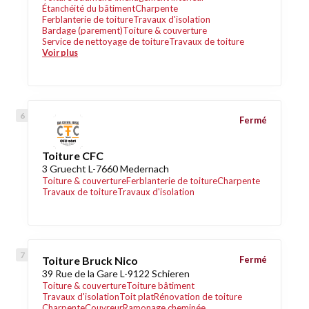
Étanchéité du bâtiment
Charpente
Ferblanterie de toiture
Travaux d'isolation
Bardage (parement)
Toiture & couverture
Service de nettoyage de toiture
Travaux de toiture
Voir plus
Fermé
Toiture CFC
3 Gruecht L-7660 Medernach
Toiture & couverture
Ferblanterie de toiture
Charpente
Travaux de toiture
Travaux d'isolation
Toiture Bruck Nico
Fermé
39 Rue de la Gare L-9122 Schieren
Toiture & couverture
Toiture bâtiment
Travaux d'isolation
Toit plat
Rénovation de toiture
Charpente
Couvreur
Ramonage cheminée