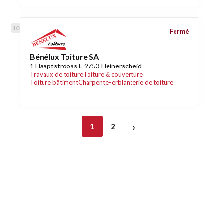
Fermé
Bénélux Toiture SA
1 Haaptstrooss L-9753 Heinerscheid
Travaux de toiture
Toiture & couverture
Toiture bâtiment
Charpente
Ferblanterie de toiture
›
1
2
Découvrez également
Maison.lu
Habiter.lu