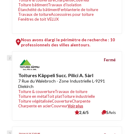
Toiture & couverture
Charpente
Couvreur
Toiture bâtiment
Travaux d'isolation
Étanchéité du bâtiment
Ferblanterie de toiture
Travaux de toiture
Accessoires pour toiture
Fenêtres de toit VELUX
Nous avons élargi le périmètre de recherche : 10
professionnels des villes alentours.
Fermé
Toitures Käppeli Succ. Pilici A. Sàrl
7 Rue du Walebroch - Zone Industrielle L-9291
Diekirch
Toiture & couverture
Travaux de toiture
Toiture en métal
Toit plat
Toiture industrielle
Toiture végétalisée
Couverture
Charpente
Charpente en acier
Couvreur
Voir plus
2,6/5
5
Avis