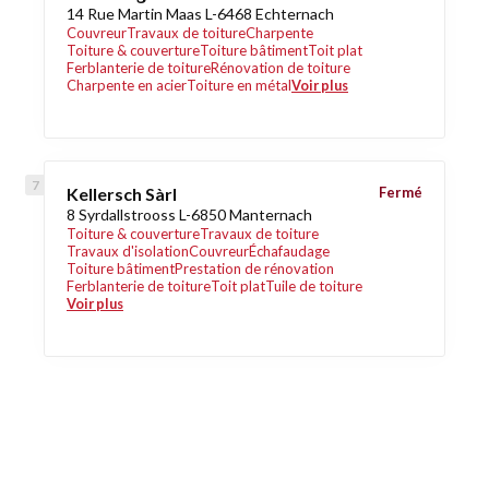
14 Rue Martin Maas L-6468 Echternach
Couvreur
Travaux de toiture
Charpente
Toiture & couverture
Toiture bâtiment
Toit plat
Ferblanterie de toiture
Rénovation de toiture
Charpente en acier
Toiture en métal
Voir plus
Kellersch Sàrl
Fermé
8 Syrdallstrooss L-6850 Manternach
Toiture & couverture
Travaux de toiture
Travaux d'isolation
Couvreur
Échafaudage
Toiture bâtiment
Prestation de rénovation
Ferblanterie de toiture
Toit plat
Tuile de toiture
Voir plus
Découvrez également