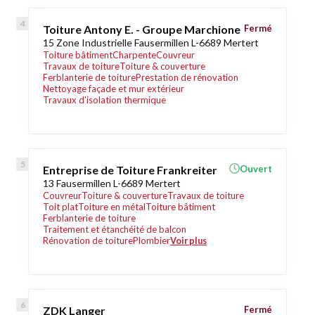
Toiture Antony E. - Groupe Marchione
Fermé
15 Zone Industrielle Fausermillen L-6689 Mertert
Toiture bâtiment
Charpente
Couvreur
Travaux de toiture
Toiture & couverture
Ferblanterie de toiture
Prestation de rénovation
Nettoyage façade et mur extérieur
Travaux d'isolation thermique
Entreprise de Toiture Frankreiter
Ouvert
13 Fausermillen L-6689 Mertert
Couvreur
Toiture & couverture
Travaux de toiture
Toit plat
Toiture en métal
Toiture bâtiment
Ferblanterie de toiture
Traitement et étanchéité de balcon
Rénovation de toiture
Plombier
Voir plus
ZDK Langer
Fermé