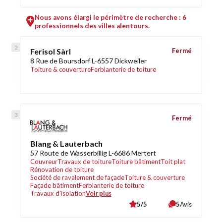
Nous avons élargi le périmètre de recherche : 6
professionnels des villes alentours.
Ferisol Sàrl
Fermé
8 Rue de Boursdorf L-6557 Dickweiler
Toiture & couverture
Ferblanterie de toiture
Fermé
Blang & Lauterbach
57 Route de Wasserbillig L-6686 Mertert
Couvreur
Travaux de toiture
Toiture bâtiment
Toit plat
Rénovation de toiture
Société de ravalement de façade
Toiture & couverture
Façade bâtiment
Ferblanterie de toiture
Travaux d'isolation
Voir plus
5/5
5
Avis