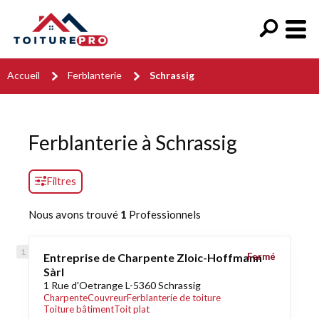
Accueil
Ferblanterie
Schrassig
Ferblanterie à Schrassig
Filtres
Nous avons trouvé
1
Professionnels
Entreprise de Charpente Zloic-Hoffmann
Fermé
Sàrl
1 Rue d'Oetrange L-5360 Schrassig
Charpente
Couvreur
Ferblanterie de toiture
Toiture bâtiment
Toit plat