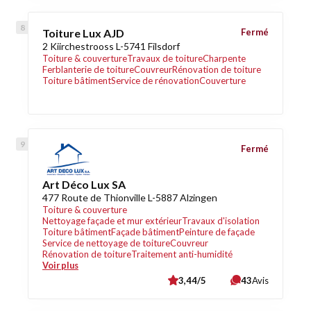
Toiture Lux AJD
Fermé
2 Kiirchestrooss L-5741 Filsdorf
Toiture & couverture
Travaux de toiture
Charpente
Ferblanterie de toiture
Couvreur
Rénovation de toiture
Toiture bâtiment
Service de rénovation
Couverture
Fermé
Art Déco Lux SA
477 Route de Thionville L-5887 Alzingen
Toiture & couverture
Nettoyage façade et mur extérieur
Travaux d'isolation
Toiture bâtiment
Façade bâtiment
Peinture de façade
Service de nettoyage de toiture
Couvreur
Rénovation de toiture
Traitement anti-humidité
Voir plus
3,44/5
43
Avis