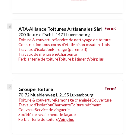
ATA-Alliance Toitures Artisanales Sàrl
Fermé
200 Route d'Esch L-1471 Luxembourg
Toiture & couverture
Service de nettoyage de toiture
Construction tous corps d'état
Maison ossature bois
Travaux d'isolation
Bardage (parement)
Travaux de menuiserie
Charpente
Ferblanterie de toiture
Toiture bâtiment
Voir plus
Groupe Toiture
Fermé
70-72 Muehlenweg L-2155 Luxembourg
Toiture & couverture
Ramonage cheminée
Couverture
Travaux d'isolation
Charpente
Toiture bâtiment
Couvreur
Service de zinguerie
Société de ravalement de façade
Ferblanterie de toiture
Voir plus