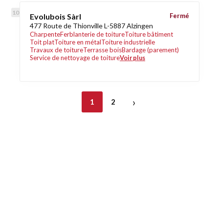
Evolubois Sàrl
Fermé
477 Route de Thionville L-5887 Alzingen
Charpente
Ferblanterie de toiture
Toiture bâtiment
Toit plat
Toiture en métal
Toiture industrielle
Travaux de toiture
Terrasse bois
Bardage (parement)
Service de nettoyage de toiture
Voir plus
›
1
2
Découvrez également
Maison.lu
Habiter.lu
Liens utiles