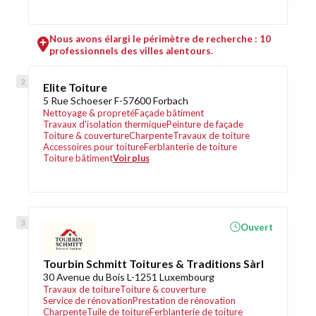
Nous avons élargi le périmètre de recherche : 10
professionnels des villes alentours.
Elite Toiture
5 Rue Schoeser F-57600 Forbach
Nettoyage & propreté
Façade bâtiment
Travaux d'isolation thermique
Peinture de façade
Toiture & couverture
Charpente
Travaux de toiture
Accessoires pour toiture
Ferblanterie de toiture
Toiture bâtiment
Voir plus
Ouvert
Tourbin Schmitt Toitures & Traditions Sàrl
30 Avenue du Bois L-1251 Luxembourg
Travaux de toiture
Toiture & couverture
Service de rénovation
Prestation de rénovation
Charpente
Tuile de toiture
Ferblanterie de toiture