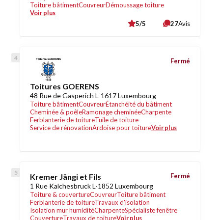
Toiture bâtiment
Couvreur
Démoussage toiture
Voir plus
5/5
27
Avis
Fermé
Toitures GOERENS
48 Rue de Gasperich L-1617 Luxembourg
Toiture bâtiment
Couvreur
Étanchéité du bâtiment
Cheminée & poêle
Ramonage cheminée
Charpente
Ferblanterie de toiture
Tuile de toiture
Service de rénovation
Ardoise pour toiture
Voir plus
Kremer Jängi et Fils
Fermé
1 Rue Kalchesbruck L-1852 Luxembourg
Toiture & couverture
Couvreur
Toiture bâtiment
Ferblanterie de toiture
Travaux d'isolation
Isolation mur humidité
Charpente
Spécialiste fenêtre
Couverture
Travaux de toiture
Voir plus