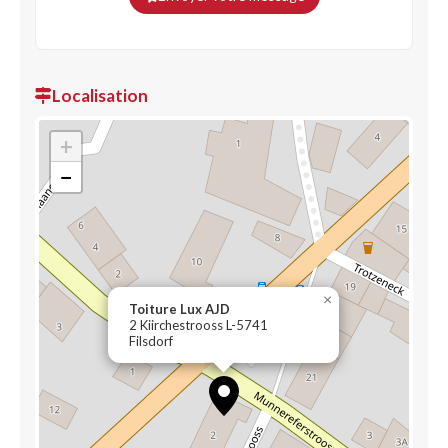
Localisation
+
−
×
Toiture Lux AJD
2 Kiirchestrooss L-5741
Filsdorf