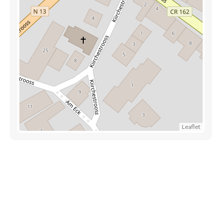
Leaflet
Découvrez également
Maison.lu
Habiter.lu