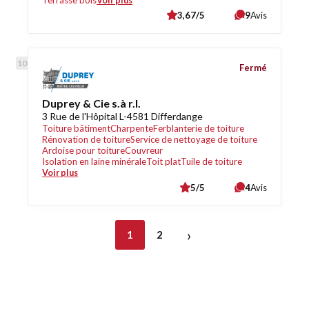
Terrasse bois
Voir plus
3,67/5
9
Avis
Fermé
Duprey & Cie s.à r.l.
3 Rue de l'Hôpital L-4581 Differdange
Toiture bâtiment
Charpente
Ferblanterie de toiture
Rénovation de toiture
Service de nettoyage de toiture
Ardoise pour toiture
Couvreur
Isolation en laine minérale
Toit plat
Tuile de toiture
Voir plus
5/5
4
Avis
›
1
2