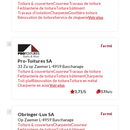
Toiture & couverture
Couvreur
Travaux de toiture
Ferblanterie de toiture
Toiture bâtiment
Travaux d'isolation
Charpente
Gouttière toiture
Rénovation de toiture
Service de zinguerie
Voir plus
Fermé
Pro-Toitures SA
33 Za op Zaemer L-4959 Bascharage
Toiture & couverture
Couvreur
Travaux de toiture
Ferblanterie de toiture
Toiture bâtiment
Charpente
Toit plat
Rénovation de toiture
Toiture en métal
Charpente en acier
Voir plus
3,71/5
17
Avis
Obringer-Lux SA
Fermé
Op Zaemer L-4959 Bascharage
Toiture & couverture
Charpente
Couvreur
Ferblanterie de toiture
Toiture bâtiment