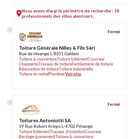
Nous avons élargi le périmètre de recherche : 10
professionnels des villes alentours.
Fermé
Toiture Générale Nilles & Fils Sàrl
Rue de Hivange L-8351 Dahlem
Toiture & couverture
Toiture bâtiment
Couvreur
Charpente
Travaux de toiture
Ferblanterie de toiture
Rénovation de toiture
Toiture industrielle
Toiture en métal
Plombier
Voir plus
Fermé
Toitures Antoniotti SA
19 Rue Robert Krieps L-4702 Pétange
Toiture bâtiment
Travaux d'isolation
Couvreur
Bardage (parement)
Toiture & couverture