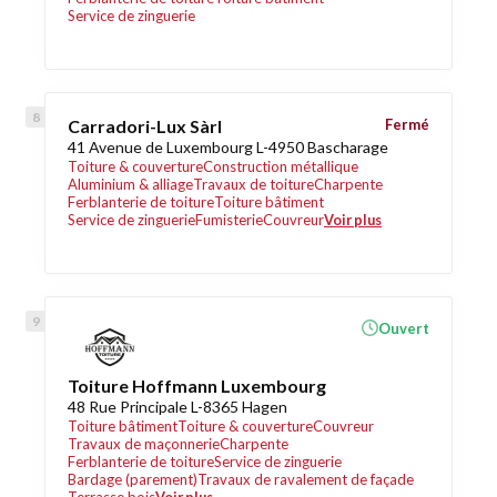
Service de zinguerie
Carradori-Lux Sàrl
Fermé
41 Avenue de Luxembourg L-4950 Bascharage
Toiture & couverture
Construction métallique
Aluminium & alliage
Travaux de toiture
Charpente
Ferblanterie de toiture
Toiture bâtiment
Service de zinguerie
Fumisterie
Couvreur
Voir plus
Ouvert
Toiture Hoffmann Luxembourg
48 Rue Principale L-8365 Hagen
Toiture bâtiment
Toiture & couverture
Couvreur
Travaux de maçonnerie
Charpente
Ferblanterie de toiture
Service de zinguerie
Bardage (parement)
Travaux de ravalement de façade