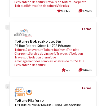
Ferblanterie de toiture
Travaux de toiture
Charpente
Toit plat
Rénovation de toiture
Voir plus
4,41/5
17
Avis
Fermé
Toitures Bobeczko Lux Sàrl
29 Rue Robert Krieps L-4702 Pétange
Toiture & couverture
Toiture bâtiment
Toit plat
Charpente
Service de zinguerie
Travaux d'isolation
Travaux d'isolation thermique
Aménagement des combles
Fenêtres de toit VELUX
Ferblanterie de toiture
5/5
14
Avis
Fermé
Toiture Filaferro
124 Rue du Vieux Moulin L-4883 Lamadelaine