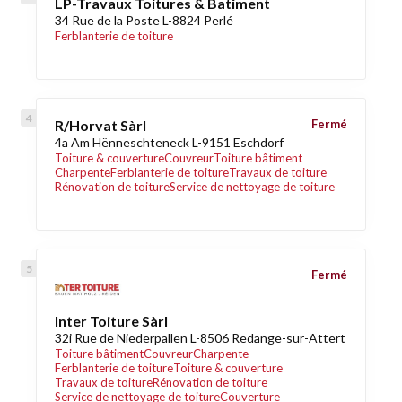
LP-Travaux Toitures & Batiment
34 Rue de la Poste L-8824 Perlé
Ferblanterie de toiture
R/Horvat Sàrl
Fermé
4a Am Hënneschteneck L-9151 Eschdorf
Toiture & couverture
Couvreur
Toiture bâtiment
Charpente
Ferblanterie de toiture
Travaux de toiture
Rénovation de toiture
Service de nettoyage de toiture
Fermé
Inter Toiture Sàrl
32i Rue de Niederpallen L-8506 Redange-sur-Attert
Toiture bâtiment
Couvreur
Charpente
Ferblanterie de toiture
Toiture & couverture
Travaux de toiture
Rénovation de toiture
Service de nettoyage de toiture
Couverture