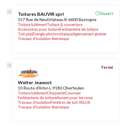
Toitures BAUVIR sprl
Ouvert
157 Rue de Neufchâteau B-6600 Bastogne
Toiture bâtiment
Toiture & couverture
Accessoires pour toiture
Ferblanterie de toiture
Toit plat
Énergie photovoltaïque
Agencement grenier
Travaux d'isolation thermique
Fermé
Welter Jeannot
10 Route d'Arlon L-9180 Oberfeulen
Toiture bâtiment
Charpente
Couvreur
Ferblanterie de toiture
Auvent pour terrasse
Travaux d'isolation
Fenêtres de toit VELUX
Travaux d'isolation thermique