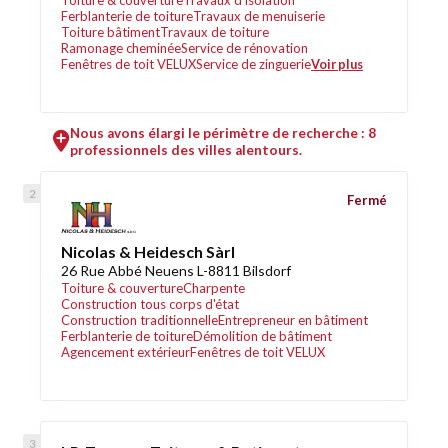
Toiture & couverture
Travaux d'isolation
Ferblanterie de toiture
Travaux de menuiserie
Toiture bâtiment
Travaux de toiture
Ramonage cheminée
Service de rénovation
Fenêtres de toit VELUX
Service de zinguerie
Voir plus
Nous avons élargi le périmètre de recherche : 8
professionnels des villes alentours.
Fermé
Nicolas & Heidesch Sàrl
26 Rue Abbé Neuens L-8811 Bilsdorf
Toiture & couverture
Charpente
Construction tous corps d'état
Construction traditionnelle
Entrepreneur en bâtiment
Ferblanterie de toiture
Démolition de bâtiment
Agencement extérieur
Fenêtres de toit VELUX