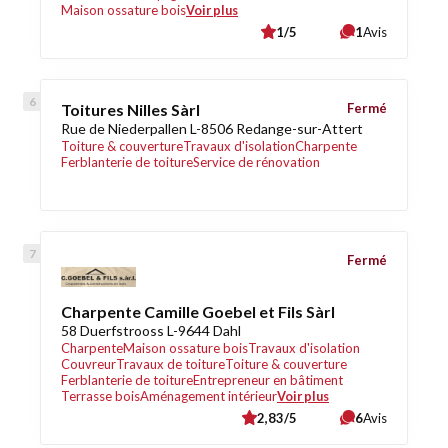
Maison ossature bois
Voir plus
1/5
1
Avis
Toitures Nilles Sàrl
Fermé
Rue de Niederpallen L-8506 Redange-sur-Attert
Toiture & couverture
Travaux d'isolation
Charpente
Ferblanterie de toiture
Service de rénovation
Fermé
Charpente Camille Goebel et Fils Sàrl
58 Duerfstrooss L-9644 Dahl
Charpente
Maison ossature bois
Travaux d'isolation
Couvreur
Travaux de toiture
Toiture & couverture
Ferblanterie de toiture
Entrepreneur en bâtiment
Terrasse bois
Aménagement intérieur
Voir plus
2,83/5
6
Avis