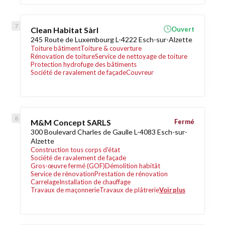
Clean Habitat Sàrl
Ouvert
245 Route de Luxembourg L-4222 Esch-sur-Alzette
Toiture bâtiment
Toiture & couverture
Rénovation de toiture
Service de nettoyage de toiture
Protection hydrofuge des bâtiments
Société de ravalement de façade
Couvreur
M&M Concept SARLS
Fermé
300 Boulevard Charles de Gaulle L-4083 Esch-sur-
Alzette
Construction tous corps d'état
Société de ravalement de façade
Gros-œuvre fermé (GOF)
Démolition habitât
Service de rénovation
Prestation de rénovation
Carrelage
Installation de chauffage
Travaux de maçonnerie
Travaux de plâtrerie
Voir plus