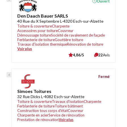
Ouvert
Den Daach Bauer SARLS
40 Rue du X Septembre L-4320 Esch-sur-Alzette
Toiture & couverture
Charpente
Accessoires pour toiture
Couvreur
Démoussage toiture
Société de ravalement de façade
Ferblanterie de toiture
Gouttière toiture
Travaux d'isolation thermique
Rénovation de toiture
Voir plus
4,86/5
22
Avis
Fermé
Simoes Toitures
32 Rue Dicks L-4082 Esch-sur-Alzette
Toiture & couverture
Travaux d'isolation
Charpente
Ferblanterie de toiture
Toiture bâtiment
Construction tous corps d'état
Couvreur
Charpente en acier
Service de rénovation
Prestation de rénovation
Voir plus