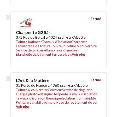
Fermé
Charpente G2 Sàrl
371 Rue de Belval L-4024 Esch-sur-Alzette
Toiture bâtiment
Travaux d'isolation
Charpente
Ferblanterie de toiture
Couvreur
Toiture & couverture
Service de zinguerie
Ramonage cheminée
Étanchéité du bâtiment
Terrasse bois
Voir plus
L'Art & la Matière
Fermé
31 Porte de France L-4360 Esch-sur-Alzette
Toiture & couverture
Couvreur
Service de zinguerie
Énergie photovoltaïque
Charpente
Travaux d'isolation
Travaux d'isolation thermique
Isolation mur humidité
Peinture et habillage mural
Pose de revêtement de sol
Voir plus