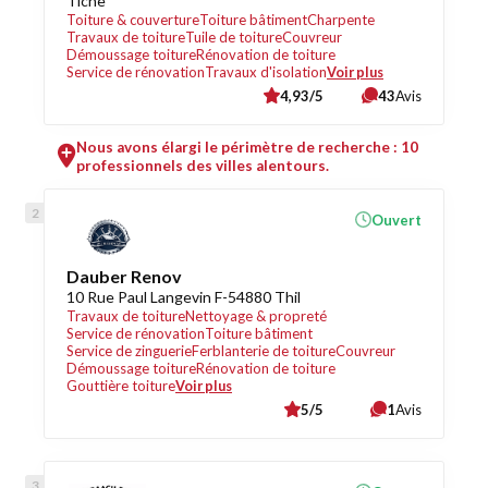
Tiche
Toiture & couverture
Toiture bâtiment
Charpente
Travaux de toiture
Tuile de toiture
Couvreur
Démoussage toiture
Rénovation de toiture
Service de rénovation
Travaux d'isolation
Voir plus
4,93/5
43
Avis
Nous avons élargi le périmètre de recherche : 10
professionnels des villes alentours.
Ouvert
Dauber Renov
10 Rue Paul Langevin F-54880 Thil
Travaux de toiture
Nettoyage & propreté
Service de rénovation
Toiture bâtiment
Service de zinguerie
Ferblanterie de toiture
Couvreur
Démoussage toiture
Rénovation de toiture
Gouttière toiture
Voir plus
5/5
1
Avis