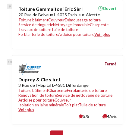
Toiture Gammaitoni Eric Sàrl
Ouvert
20 Rue de Belvaux L-4025 Esch-sur-Alzette
Toiture bâtiment
Couvreur
Démoussage toiture
Service de zinguerie
Nettoyage immeuble
Charpente
Travaux de toiture
Tuile de toiture
Ferblanterie de toiture
Ardoise pour toiture
Voir plus
Fermé
Duprey & Cie s.à r.l.
3 Rue de l'Hôpital L-4581 Differdange
Toiture bâtiment
Charpente
Ferblanterie de toiture
Rénovation de toiture
Service de nettoyage de toiture
Ardoise pour toiture
Couvreur
Isolation en laine minérale
Toit plat
Tuile de toiture
Voir plus
5/5
4
Avis