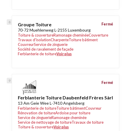
Groupe Toiture
Fermé
70-72 Muehlenweg L-2155 Luxembourg
Toiture & couverture
Ramonage cheminée
Couverture
Travaux d'isolation
Charpente
Toiture bâtiment
Couvreur
Service de zinguerie
Société de ravalement de façade
Ferblanterie de toiture
Voir plus
Fermé
Ferblanterie Toiture Daubenfeld Frères Sàrl
13 Am Geie Wee L-7410 Angelsberg
Ferblanterie de toiture
Toiture bâtiment
Couvreur
Rénovation de toiture
Ardoise pour toiture
Service de zinguerie
Ramonage cheminée
Service de nettoyage de toiture
Travaux de toiture
Toiture & couverture
Voir plus