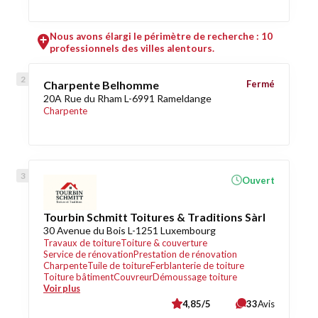
Nous avons élargi le périmètre de recherche : 10
professionnels des villes alentours.
Charpente Belhomme
Fermé
20A Rue du Rham L-6991 Rameldange
Charpente
Ouvert
Tourbin Schmitt Toitures & Traditions Sàrl
30 Avenue du Bois L-1251 Luxembourg
Travaux de toiture
Toiture & couverture
Service de rénovation
Prestation de rénovation
Charpente
Tuile de toiture
Ferblanterie de toiture
Toiture bâtiment
Couvreur
Démoussage toiture
Voir plus
4,85/5
33
Avis