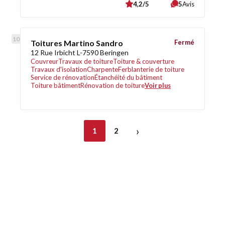
4,2/5
5
Avis
Toitures Martino Sandro
Fermé
12 Rue Irbicht L-7590 Beringen
Couvreur
Travaux de toiture
Toiture & couverture
Travaux d'isolation
Charpente
Ferblanterie de toiture
Service de rénovation
Étanchéité du bâtiment
Toiture bâtiment
Rénovation de toiture
Voir plus
›
1
2
Découvrez également
Maison.lu
Habiter.lu