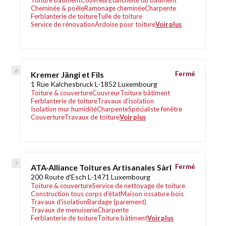
Toiture bâtiment
Couvreur
Étanchéité du bâtiment
Cheminée & poêle
Ramonage cheminée
Charpente
Ferblanterie de toiture
Tuile de toiture
Service de rénovation
Ardoise pour toiture
Voir plus
Kremer Jängi et Fils
Fermé
1 Rue Kalchesbruck L-1852 Luxembourg
Toiture & couverture
Couvreur
Toiture bâtiment
Ferblanterie de toiture
Travaux d'isolation
Isolation mur humidité
Charpente
Spécialiste fenêtre
Couverture
Travaux de toiture
Voir plus
ATA-Alliance Toitures Artisanales Sàrl
Fermé
200 Route d'Esch L-1471 Luxembourg
Toiture & couverture
Service de nettoyage de toiture
Construction tous corps d'état
Maison ossature bois
Travaux d'isolation
Bardage (parement)
Travaux de menuiserie
Charpente
Ferblanterie de toiture
Toiture bâtiment
Voir plus