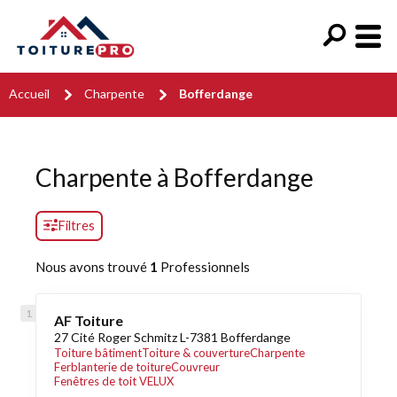
Accueil
Charpente
Bofferdange
Charpente à Bofferdange
Filtres
Nous avons trouvé
1
Professionnels
AF Toiture
27 Cité Roger Schmitz L-7381 Bofferdange
Toiture bâtiment
Toiture & couverture
Charpente
Ferblanterie de toiture
Couvreur
Fenêtres de toit VELUX