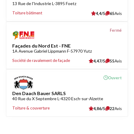
13 Rue de l'Industrie L-3895 Foetz
Toiture bâtiment
4,4/5
65
Avis
Fermé
Façades du Nord Est - FNE
1A Avenue Gabriel Lippmann F-57970 Yutz
Société de ravalement de façade
4,47/5
55
Avis
Ouvert
Den Daach Bauer SARLS
40 Rue du X Septembre L-4320 Esch-sur-Alzette
Toiture & couverture
4,86/5
22
Avis