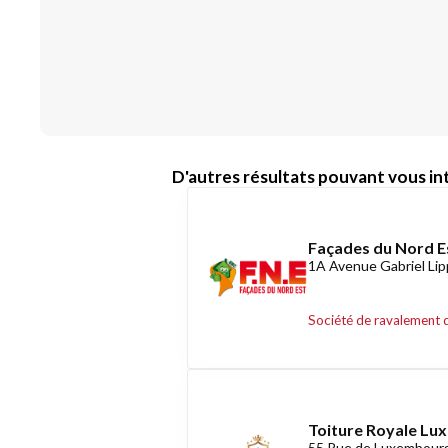
D'autres résultats pouvant vous int
Façades du Nord E
1A Avenue Gabriel Li
Société de ravalement 
Toiture Royale L
55 Rue de Luxembourg