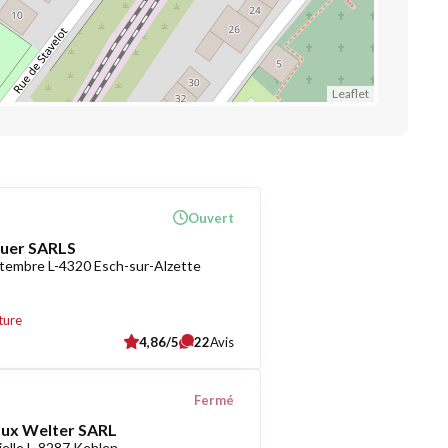
Leaflet
Ouvert
uer SARLS
tembre L-4320 Esch-sur-Alzette
ture
4,86/5
22
Avis
Fermé
Lux Welter SARL
ielle L-8287 Kehlen