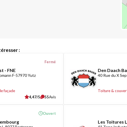
éresser :
Fermé
st - FNE
Den Daach Ba
ppmann F-57970 Yutz
40 Rue du X Sep
de façade
Toiture & couver
4,47/5
55
Avis
Ouvert
uxembourg
Les Toitures 
 L-8077 Bertrange
41 Zone Industr