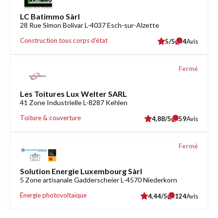
LC Batimmo Sàrl
28 Rue Simon Bolivar L-4037 Esch-sur-Alzette
Construction tous corps d'état
5/5
4
Avis
Fermé
Les Toitures Lux Welter SARL
41 Zone Industrielle L-8287 Kehlen
Toiture & couverture
4,88/5
59
Avis
Fermé
Solution Energie Luxembourg Sàrl
5 Zone artisanale Gadderscheier L-4570 Niederkorn
Énergie photovoltaïque
4,44/5
124
Avis