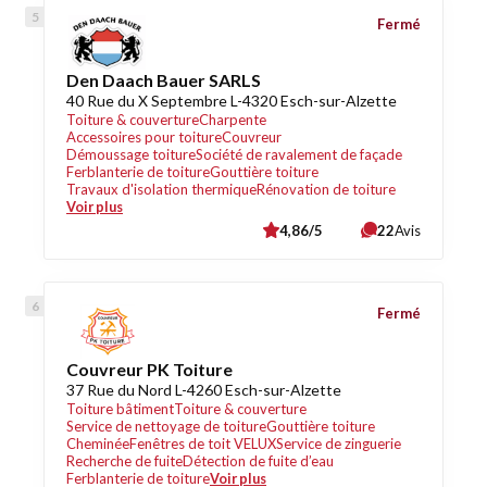
Fermé
Den Daach Bauer SARLS
40 Rue du X Septembre L-4320 Esch-sur-Alzette
Toiture & couverture
Charpente
Accessoires pour toiture
Couvreur
Démoussage toiture
Société de ravalement de façade
Ferblanterie de toiture
Gouttière toiture
Travaux d'isolation thermique
Rénovation de toiture
Voir plus
4,86/5
22
Avis
Fermé
Couvreur PK Toiture
37 Rue du Nord L-4260 Esch-sur-Alzette
Toiture bâtiment
Toiture & couverture
Service de nettoyage de toiture
Gouttière toiture
Cheminée
Fenêtres de toit VELUX
Service de zinguerie
Recherche de fuite
Détection de fuite d’eau
Ferblanterie de toiture
Voir plus