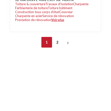
Toiture & couverture
Travaux d'isolation
Charpente
Ferblanterie de toiture
Toiture bâtiment
Construction tous corps d'état
Couvreur
Charpente en acier
Service de rénovation
Prestation de rénovation
Voir plus
›
1
2
Découvrez également
Maison.lu
Habiter.lu
Liens utiles
Contact