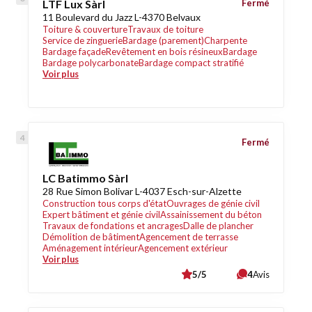
LTF Lux Sàrl
Fermé
11 Boulevard du Jazz L-4370 Belvaux
Toiture & couverture
Travaux de toiture
Service de zinguerie
Bardage (parement)
Charpente
Bardage façade
Revêtement en bois résineux
Bardage
Bardage polycarbonate
Bardage compact stratifié
Voir plus
Fermé
LC Batimmo Sàrl
28 Rue Simon Bolivar L-4037 Esch-sur-Alzette
Construction tous corps d'état
Ouvrages de génie civil
Expert bâtiment et génie civil
Assainissement du béton
Travaux de fondations et ancrages
Dalle de plancher
Démolition de bâtiment
Agencement de terrasse
Aménagement intérieur
Agencement extérieur
Voir plus
5/5
4
Avis