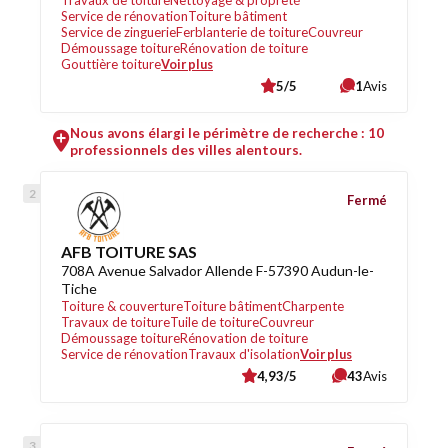
Travaux de toiture
Nettoyage & propreté
Service de rénovation
Toiture bâtiment
Service de zinguerie
Ferblanterie de toiture
Couvreur
Démoussage toiture
Rénovation de toiture
Gouttière toiture
Voir plus
5/5
1
Avis
Nous avons élargi le périmètre de recherche : 10
professionnels des villes alentours.
Fermé
AFB TOITURE SAS
708A Avenue Salvador Allende F-57390 Audun-le-
Tiche
Toiture & couverture
Toiture bâtiment
Charpente
Travaux de toiture
Tuile de toiture
Couvreur
Démoussage toiture
Rénovation de toiture
Service de rénovation
Travaux d'isolation
Voir plus
4,93/5
43
Avis