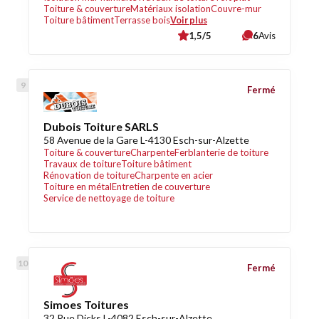
Toiture & couverture
Matériaux isolation
Couvre-mur
Toiture bâtiment
Terrasse bois
Voir plus
1,5/5
6
Avis
Fermé
Dubois Toiture SARLS
58 Avenue de la Gare L-4130 Esch-sur-Alzette
Toiture & couverture
Charpente
Ferblanterie de toiture
Travaux de toiture
Toiture bâtiment
Rénovation de toiture
Charpente en acier
Toiture en métal
Entretien de couverture
Service de nettoyage de toiture
Fermé
Simoes Toitures
32 Rue Dicks L-4082 Esch-sur-Alzette