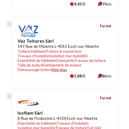
4,43/5
7
Avis
Fermé
Vaz Toitures Sàrl
147 Rue de l'Alzette L-4011 Esch-sur-Alzette
Toiture bâtiment
Toiture & couverture
Travaux d'isolation
Isolation mur humidité
Étanchéité du bâtiment
Charpente
Travaux de toiture
Tuile de toiture
Ferblanterie de toiture
Démoussage toiture
Voir plus
3,88/5
8
Avis
Fermé
Isoflam Sàrl
8 Rue de l'Industrie L-4150 Esch-sur-Alzette
Étanchéité du bâtiment
Travaux d'isolation
Isolation mur humidité
Travaux de toiture
Toit plat