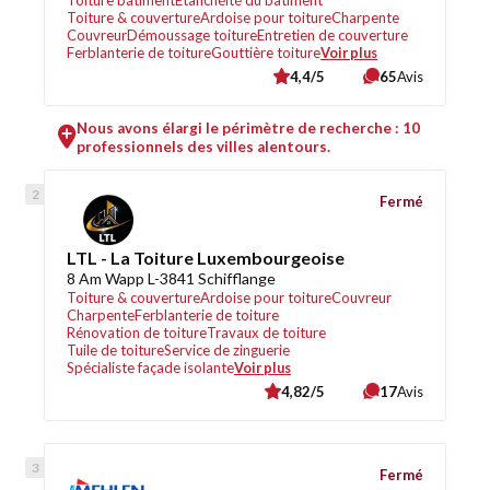
Toiture bâtiment
Étanchéité du bâtiment
Toiture & couverture
Ardoise pour toiture
Charpente
Couvreur
Démoussage toiture
Entretien de couverture
Ferblanterie de toiture
Gouttière toiture
Voir plus
4,4/5
65
Avis
Nous avons élargi le périmètre de recherche : 10
professionnels des villes alentours.
Fermé
LTL - La Toiture Luxembourgeoise
8 Am Wapp L-3841 Schifflange
Toiture & couverture
Ardoise pour toiture
Couvreur
Charpente
Ferblanterie de toiture
Rénovation de toiture
Travaux de toiture
Tuile de toiture
Service de zinguerie
Spécialiste façade isolante
Voir plus
4,82/5
17
Avis
Fermé