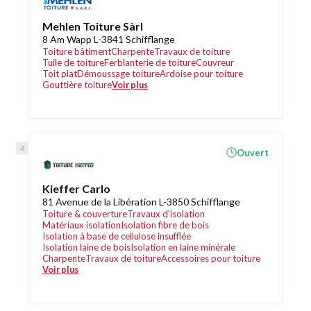
Mehlen Toiture Sàrl
8 Am Wapp L-3841 Schifflange
Toiture bâtiment
Charpente
Travaux de toiture
Tuile de toiture
Ferblanterie de toiture
Couvreur
Toit plat
Démoussage toiture
Ardoise pour toiture
Gouttière toiture
Voir plus
Ouvert
Kieffer Carlo
81 Avenue de la Libération L-3850 Schifflange
Toiture & couverture
Travaux d'isolation
Matériaux isolation
Isolation fibre de bois
Isolation à base de cellulose insufflée
Isolation laine de bois
Isolation en laine minérale
Charpente
Travaux de toiture
Accessoires pour toiture
Voir plus