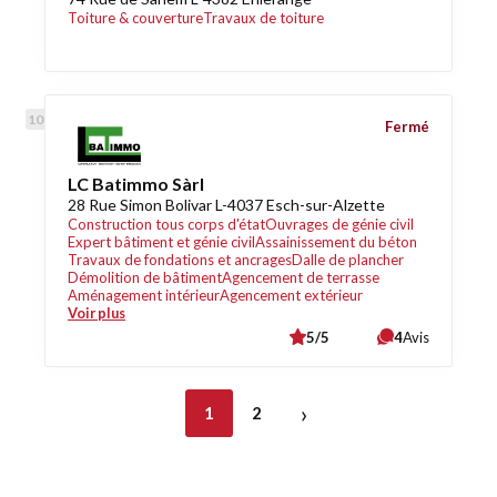
Toiture & couverture
Travaux de toiture
Fermé
LC Batimmo Sàrl
28 Rue Simon Bolivar L-4037 Esch-sur-Alzette
Construction tous corps d'état
Ouvrages de génie civil
Expert bâtiment et génie civil
Assainissement du béton
Travaux de fondations et ancrages
Dalle de plancher
Démolition de bâtiment
Agencement de terrasse
Aménagement intérieur
Agencement extérieur
Voir plus
5/5
4
Avis
›
1
2