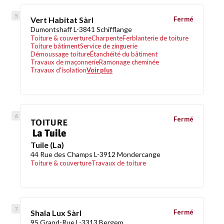
Vert Habitat Sàrl
Fermé
Dumontshaff L-3841 Schifflange
Toiture & couverture
Charpente
Ferblanterie de toiture
Toiture bâtiment
Service de zinguerie
Démoussage toiture
Étanchéité du bâtiment
Travaux de maçonnerie
Ramonage cheminée
Travaux d'isolation
Voir plus
Fermé
Tuile (La)
44 Rue des Champs L-3912 Mondercange
Toiture & couverture
Travaux de toiture
Shala Lux Sàrl
Fermé
95 Grand-Rue L-3313 Bergem