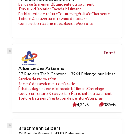
Bardage (parement)
Étanchéité du bâtiment
Travaux d'isolation
Façade bâtiment
Ferblanterie de toiture
Toiture végétalisée
Charpente
Toiture & couverture
Travaux de toiture
Construction bâtiment écologique
Voir plus
Fermé
Alliance des Artisans
57 Rue des Trois Cantons L-3961 Ehlange-sur-Mess
Service de rénovation
Société de ravalement de façade
Échafaudage et échelle
Façade bâtiment
Carrelage
Couvreur
Toiture & couverture
Étanchéité du bâtiment
Toiture bâtiment
Prestation de peinture
Voir plus
4,21/5
38
Avis
Brachmann Gilbert
74 Rue de Sanem L-4382 Ehlerange