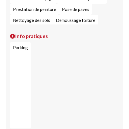
Prestation de peinture
Pose de pavés
Nettoyage des sols
Démoussage toiture
Service de ferronnerie
Ferronnerie bâtiment
Info pratiques
Terrassement
Travaux de menuiserie
Parking
Menuiserie du bâtiment