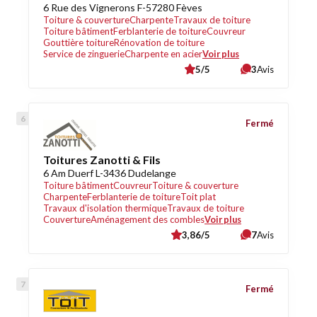
6 Rue des Vignerons F-57280 Fèves
Toiture & couverture
Charpente
Travaux de toiture
Toiture bâtiment
Ferblanterie de toiture
Couvreur
Gouttière toiture
Rénovation de toiture
Service de zinguerie
Charpente en acier
Voir plus
5/5
3
Avis
Fermé
Toitures Zanotti & Fils
6 Am Duerf L-3436 Dudelange
Toiture bâtiment
Couvreur
Toiture & couverture
Charpente
Ferblanterie de toiture
Toit plat
Travaux d'isolation thermique
Travaux de toiture
Couverture
Aménagement des combles
Voir plus
3,86/5
7
Avis
Fermé