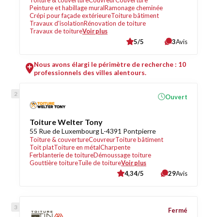
Toiture & couverture
Couvreur
Couverture
Peinture et habillage mural
Ramonage cheminée
Crépi pour façade extérieure
Toiture bâtiment
Travaux d'isolation
Rénovation de toiture
Travaux de toiture
Voir plus
5/5
3
Avis
Nous avons élargi le périmètre de recherche : 10
professionnels des villes alentours.
Ouvert
Toiture Welter Tony
55 Rue de Luxembourg L-4391 Pontpierre
Toiture & couverture
Couvreur
Toiture bâtiment
Toit plat
Toiture en métal
Charpente
Ferblanterie de toiture
Démoussage toiture
Gouttière toiture
Tuile de toiture
Voir plus
4,34/5
29
Avis
Fermé