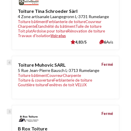
Toiture Tina Schroeder Sàrl
4 Zone artisanale Laangegronn L-3731 Rumelange
Toiture bâtiment
Ferblanterie de toiture
Couvreur
Charpente
Étanchéité du bâtiment
Tuile de toiture
Toit plat
Ardoise pour toiture
Rénovation de toiture
Travaux d'isolation
Voir plus
4,83/5
6
Avis
Toiture Muhovic SARL
Fermé
5 Rue Jean-Pierre Bausch L-3713 Rumelange
Toiture bâtiment
Couvreur
Charpente
Toiture & couverture
Ferblanterie de toiture
Gouttière toiture
Fenêtres de toit VELUX
Fermé
B Rox Toiture