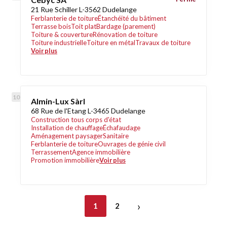
21 Rue Schiller L-3562 Dudelange
Ferblanterie de toiture
Étanchéité du bâtiment
Terrasse bois
Toit plat
Bardage (parement)
Toiture & couverture
Rénovation de toiture
Toiture industrielle
Toiture en métal
Travaux de toiture
Voir plus
Almin-Lux Sàrl
68 Rue de l'Etang L-3465 Dudelange
Construction tous corps d'état
Installation de chauffage
Échafaudage
Aménagement paysager
Sanitaire
Ferblanterie de toiture
Ouvrages de génie civil
Terrassement
Agence immobilière
Promotion immobilière
Voir plus
›
1
2