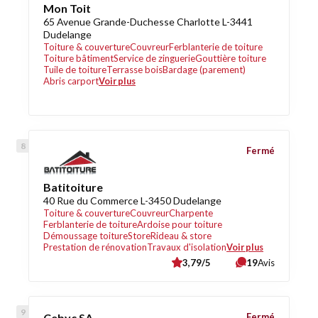
Mon Toit
65 Avenue Grande-Duchesse Charlotte L-3441
Dudelange
Toiture & couverture
Couvreur
Ferblanterie de toiture
Toiture bâtiment
Service de zinguerie
Gouttière toiture
Tuile de toiture
Terrasse bois
Bardage (parement)
Abris carport
Voir plus
Fermé
Batitoiture
40 Rue du Commerce L-3450 Dudelange
Toiture & couverture
Couvreur
Charpente
Ferblanterie de toiture
Ardoise pour toiture
Démoussage toiture
Store
Rideau & store
Prestation de rénovation
Travaux d'isolation
Voir plus
3,79/5
19
Avis
Cebyc SA
Fermé