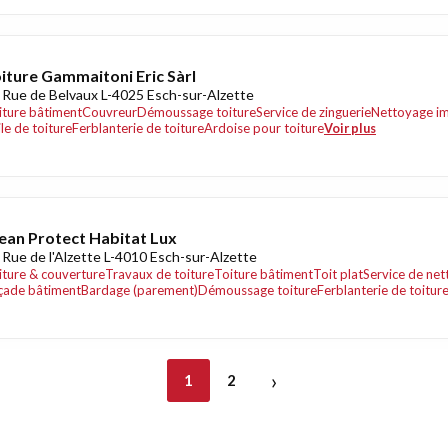
iture Gammaitoni Eric Sàrl
 Rue de Belvaux L-4025 Esch-sur-Alzette
iture bâtiment
Couvreur
Démoussage toiture
Service de zinguerie
Nettoyage i
le de toiture
Ferblanterie de toiture
Ardoise pour toiture
Voir plus
ean Protect Habitat Lux
 Rue de l'Alzette L-4010 Esch-sur-Alzette
iture & couverture
Travaux de toiture
Toiture bâtiment
Toit plat
Service de net
çade bâtiment
Bardage (parement)
Démoussage toiture
Ferblanterie de toitur
›
1
2