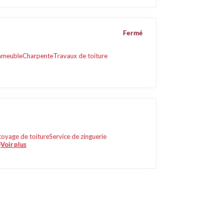
Fermé
mmeuble
Charpente
Travaux de toiture
toyage de toiture
Service de zinguerie
e
Voir plus