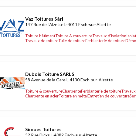
Vaz Toitures Sàrl
147 Rue de l'Alzette L-4011 Esch-sur-Alzette
Toiture bâtiment
Toiture & couverture
Travaux d'isolation
Isola
Travaux de toiture
Tuile de toiture
Ferblanterie de toiture
Démou
Dubois Toiture SARLS
58 Avenue de la Gare L-4130 Esch-sur-Alzette
Toiture & couverture
Charpente
Ferblanterie de toiture
Travaux 
Charpente en acier
Toiture en métal
Entretien de couverture
Ser
Simoes Toitures
32 Rue Dicks L-4082 Esch-sur-Alzette