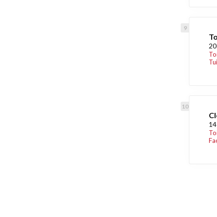
To
20
To
Tui
Cl
14
To
Fa