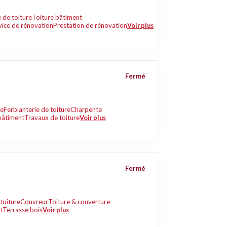
 de toiture
Toiture bâtiment
vice de rénovation
Prestation de rénovation
Voir plus
Fermé
ie
Ferblanterie de toiture
Charpente
bâtiment
Travaux de toiture
Voir plus
Fermé
toiture
Couvreur
Toiture & couverture
t
Terrasse bois
Voir plus