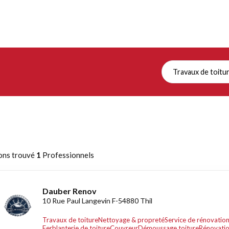
Travaux de toitu
ons trouvé
1
Professionnels
Dauber Renov
10 Rue Paul Langevin F-54880 Thil
Travaux de toiture
Nettoyage & propreté
Service de rénovatio
Ferblanterie de toiture
Couvreur
Démoussage toiture
Rénovatio