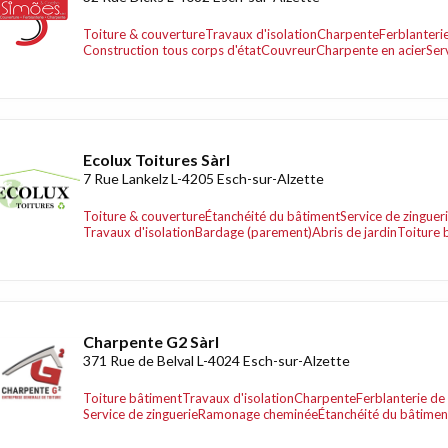
Toiture & couverture
Travaux d'isolation
Charpente
Ferblanterie
Construction tous corps d'état
Couvreur
Charpente en acier
Ser
Ecolux Toitures Sàrl
7 Rue Lankelz L-4205 Esch-sur-Alzette
Toiture & couverture
Étanchéité du bâtiment
Service de zinguer
Travaux d'isolation
Bardage (parement)
Abris de jardin
Toiture 
Charpente G2 Sàrl
371 Rue de Belval L-4024 Esch-sur-Alzette
Toiture bâtiment
Travaux d'isolation
Charpente
Ferblanterie de 
Service de zinguerie
Ramonage cheminée
Étanchéité du bâtimen