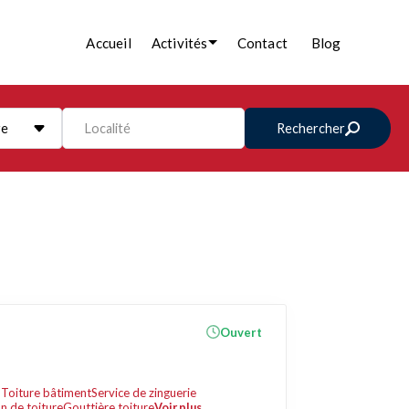
Accueil
Activités
Contact
Blog
re
Localité
Rechercher
Ouvert
n
Toiture bâtiment
Service de zinguerie
n de toiture
Gouttière toiture
Voir plus