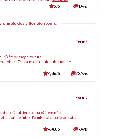
5/5
1
Avis
ionnels des villes alentours.
Fermé
eur
Démoussage toiture
re toiture
Travaux d'isolation thermique
4,86/5
22
Avis
Fermé
toiture
Gouttière toiture
Cheminée
étection de fuite d’eau
Ferblanterie de toiture
4,43/5
7
Avis