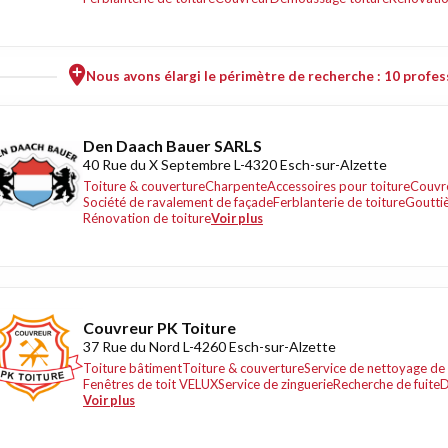
Nous avons élargi le périmètre de recherche : 10 profess
Den Daach Bauer SARLS
40 Rue du X Septembre L-4320 Esch-sur-Alzette
Toiture & couverture
Charpente
Accessoires pour toiture
Couvr
Société de ravalement de façade
Ferblanterie de toiture
Gouttiè
Rénovation de toiture
Voir plus
Couvreur PK Toiture
37 Rue du Nord L-4260 Esch-sur-Alzette
Toiture bâtiment
Toiture & couverture
Service de nettoyage de 
Fenêtres de toit VELUX
Service de zinguerie
Recherche de fuite
D
Voir plus