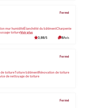
Fermé
tion mur humidité
Étanchéité du bâtiment
Charpente
ssage toiture
Voir plus
3,88/5
8
Avis
Fermé
de toiture
Toiture bâtiment
Rénovation de toiture
vice de nettoyage de toiture
Fermé