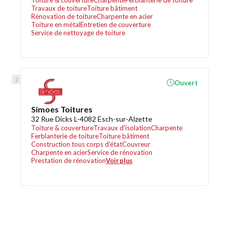
Toiture & couverture
Charpente
Ferblanterie de toiture
Travaux de toiture
Toiture bâtiment
Rénovation de toiture
Charpente en acier
Toiture en métal
Entretien de couverture
Service de nettoyage de toiture
Ouvert
Simoes Toitures
32 Rue Dicks L-4082 Esch-sur-Alzette
Toiture & couverture
Travaux d'isolation
Charpente
Ferblanterie de toiture
Toiture bâtiment
Construction tous corps d'état
Couvreur
Charpente en acier
Service de rénovation
Prestation de rénovation
Voir plus