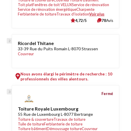
Toiture & couverture
Couvreur
Toiture bâtiment
Toit plat
Fenêtres de toit VELUX
Service de rénovation
Service de rénovation énergétique
Charpente
Ferblanterie de toiture
Travaux d'isolation
Voir plus
4,72/5
78
Avis
Ricordel Thitane
33-39 Rue du Puits Romain L-8070 Strassen
Couvreur
Nous avons élargi le périmètre de recherche : 10
professionnels des villes alentours.
Fermé
Toiture Royale Luxembourg
55 Rue de Luxembourg L-8077 Bertrange
Toiture & couverture
Travaux de toiture
Tuile de toiture
Ferblanterie de toiture
Toiture bâtiment
Démoussage toiture
Couvreur