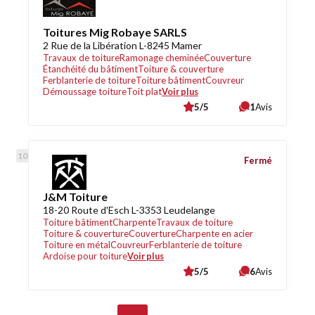
Toitures Mig Robaye SARLS
2 Rue de la Libération L-8245 Mamer
Travaux de toiture
Ramonage cheminée
Couverture
Étanchéité du bâtiment
Toiture & couverture
Ferblanterie de toiture
Toiture bâtiment
Couvreur
Démoussage toiture
Toit plat
Voir plus
5/5
1
Avis
Fermé
J&M Toiture
18-20 Route d'Esch L-3353 Leudelange
Toiture bâtiment
Charpente
Travaux de toiture
Toiture & couverture
Couverture
Charpente en acier
Toiture en métal
Couvreur
Ferblanterie de toiture
Ardoise pour toiture
Voir plus
5/5
6
Avis