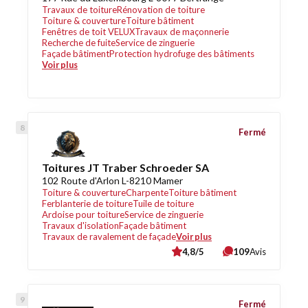
Travaux de toiture
Rénovation de toiture
Toiture & couverture
Toiture bâtiment
Fenêtres de toit VELUX
Travaux de maçonnerie
Recherche de fuite
Service de zinguerie
Façade bâtiment
Protection hydrofuge des bâtiments
Voir plus
Fermé
Toitures JT Traber Schroeder SA
102 Route d'Arlon L-8210 Mamer
Toiture & couverture
Charpente
Toiture bâtiment
Ferblanterie de toiture
Tuile de toiture
Ardoise pour toiture
Service de zinguerie
Travaux d'isolation
Façade bâtiment
Travaux de ravalement de façade
Voir plus
4,8/5
109
Avis
Fermé