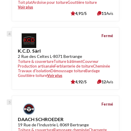
Toit plat
Ardoise pour toiture
Gouttière toiture
Voir plus
4,91/5
11
Avis
Fermé
K.C.D. Sàrl
2 Rue des Celtes L-8071 Bertrange
Toiture & couverture
Toiture bâtiment
Couvreur
Production artisanale
Ferblanterie de toiture
Cheminée
Travaux d'isolation
Démoussage toiture
Bardage
Gouttière toiture
Voir plus
4,92/5
12
Avis
Fermé
DAACH SCHROEDER
19 Rue de l'Industrie L-8069 Bertrange
Toiture & couverture
Ramonage cheminée
Charpente