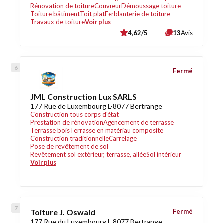
Rénovation de toiture
Couvreur
Démoussage toiture
Toiture bâtiment
Toit plat
Ferblanterie de toiture
Travaux de toiture
Voir plus
4,62/5
13
Avis
Fermé
JML Construction Lux SARLS
177 Rue de Luxembourg L-8077 Bertrange
Construction tous corps d'état
Prestation de rénovation
Agencement de terrasse
Terrasse bois
Terrasse en matériau composite
Construction traditionnelle
Carrelage
Pose de revêtement de sol
Revêtement sol extérieur, terrasse, allée
Sol intérieur
Voir plus
Toiture J. Oswald
Fermé
177 Rue du Luxembourg L-8077 Bertrange