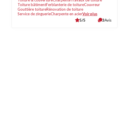
Toiture & couverture
Charpente
Travaux de toiture
Toiture bâtiment
Ferblanterie de toiture
Couvreur
Gouttière toiture
Rénovation de toiture
Service de zinguerie
Charpente en acier
Voir plus
5/5
3
Avis