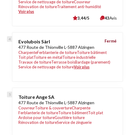
Service de nettoyage de toiture
Couvreur
Rénovation de toiture
Traitement anti-humidité
Voir plus
3,44/5
43
Avis
Evolubois Sàrl
Fermé
477 Route de Thionville L-5887 Alzingen
Charpente
Ferblanterie de toiture
Toiture bâtiment
Toit plat
Toiture en métal
Toiture industrielle
Travaux de toiture
Terrasse bois
Bardage (parement)
Service de nettoyage de toiture
Voir plus
Toiture Ange SA
477 Route de Thionville L-5887 Alzingen
Couvreur
Toiture & couverture
Charpente
Ferblanterie de toiture
Toiture bâtiment
Toit plat
Ardoise pour toiture
Gouttière toiture
Rénovation de toiture
Service de zinguerie