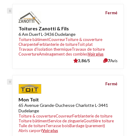
Fermé
Toitures Zanotti & Fils
6 Am Duerf L-3436 Dudelange
Toiture bâtiment
Couvreur
Toiture & couverture
Charpente
Ferblanterie de toiture
Toit plat
Travaux d'isolation thermique
Travaux de toiture
Couverture
Aménagement des combles
Voir plus
3,86/5
7
Avis
Fermé
Mon Toit
65 Avenue Grande-Duchesse Charlotte L-3441
Dudelange
Toiture & couverture
Couvreur
Ferblanterie de toiture
Toiture bâtiment
Service de zinguerie
Gouttière toiture
Tuile de toiture
Terrasse bois
Bardage (parement)
Abris carport
Voir plus