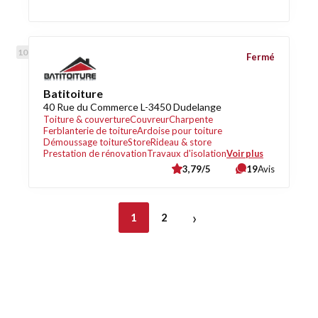
Fermé
Batitoiture
40 Rue du Commerce L-3450 Dudelange
Toiture & couverture
Couvreur
Charpente
Ferblanterie de toiture
Ardoise pour toiture
Démoussage toiture
Store
Rideau & store
Prestation de rénovation
Travaux d'isolation
Voir plus
3,79/5
19
Avis
›
1
2
Découvrez également