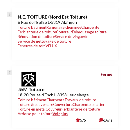
N.E. TOITURE (Nord Est Toiture)
6 Rue de l'Eglise L-5819 Alzingen
Toiture bâtiment
Ramonage cheminée
Charpente
Ferblanterie de toiture
Couvreur
Démoussage toiture
Rénovation de toiture
Service de zinguerie
Service de nettoyage de toiture
Fenêtres de toit VELUX
Fermé
J&M Toiture
18-20 Route d'Esch L-3353 Leudelange
Toiture bâtiment
Charpente
Travaux de toiture
Toiture & couverture
Couverture
Charpente en acier
Toiture en métal
Couvreur
Ferblanterie de toiture
Ardoise pour toiture
Voir plus
5/5
6
Avis