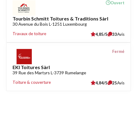
Ouvert
Tourbin Schmitt Toitures & Traditions Sàrl
30 Avenue du Bois L-1251 Luxembourg
Travaux de toiture
4,85/5
33
Avis
Fermé
EKI Toitures Sàrl
39 Rue des Martyrs L-3739 Rumelange
Toiture & couverture
4,84/5
25
Avis
Découvrez également
Maison.lu
Habiter.lu