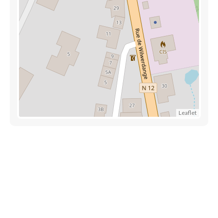
Leaflet
Découvrez également
Maison.lu
Habiter.lu