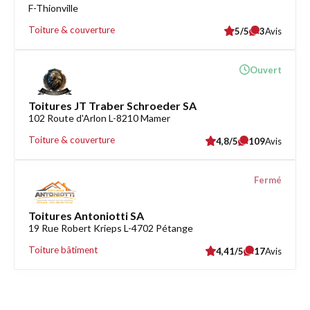
F-Thionville
Toiture & couverture
5/5
3
Avis
Ouvert
Toitures JT Traber Schroeder SA
102 Route d'Arlon L-8210 Mamer
Toiture & couverture
4,8/5
109
Avis
Fermé
Toitures Antoniotti SA
19 Rue Robert Krieps L-4702 Pétange
Toiture bâtiment
4,41/5
17
Avis