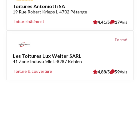
Toitures Antoniotti SA
19 Rue Robert Krieps L-4702 Pétange
Toiture bâtiment
4,41/5
17
Avis
Fermé
Les Toitures Lux Welter SARL
41 Zone Industrielle L-8287 Kehlen
Toiture & couverture
4,88/5
59
Avis
Découvrez également
Maison.lu
Habiter.lu
Liens utiles