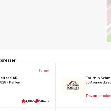
éresser :
Fermé
Welter SARL
Tourbin Schmi
L-8287 Kehlen
30 Avenue du B
Travaux de toitu
4,88/5
58
Avis