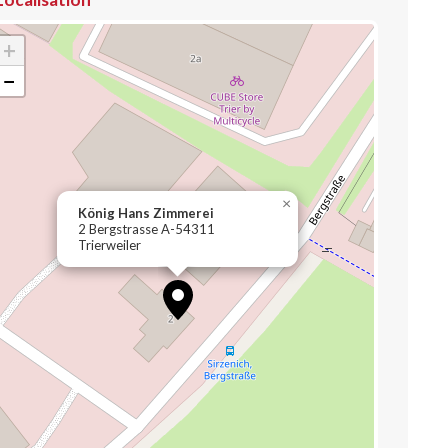
+
−
×
König Hans Zimmerei
2 Bergstrasse A-54311
Trierweiler