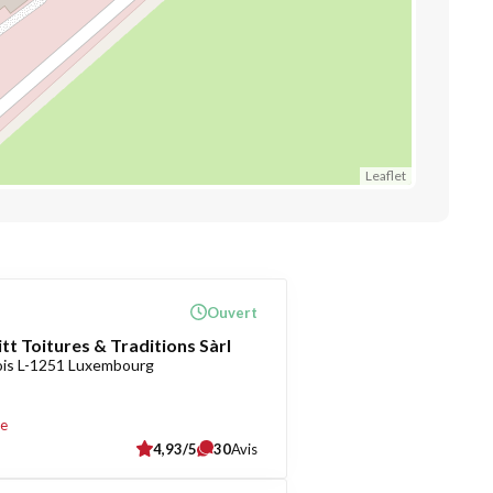
Leaflet
Ouvert
tt Toitures & Traditions Sàrl
ois L-1251 Luxembourg
re
4,93/5
30
Avis