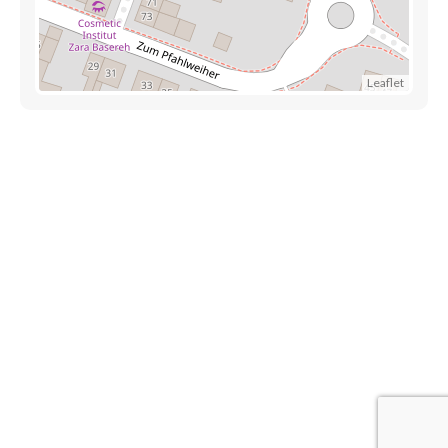
Leaflet
Découvrez également
Maison.lu
Habiter.lu
Liens utiles
Contact
Mentions légales