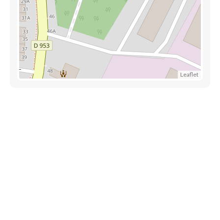
Leaflet
Découvrez également
Maison.lu
Habiter.lu
Liens utiles
Contact
Mentions légales