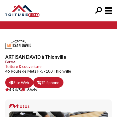
ARTISAN DAVID à Thionville
Fermé
Toiture & couverture
46 Route de Metz F-57100 Thionville
Site Web
Téléphone
4,94/5
16
Avis
Photos